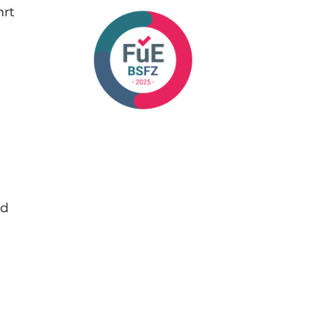
hrt
n
n
nd