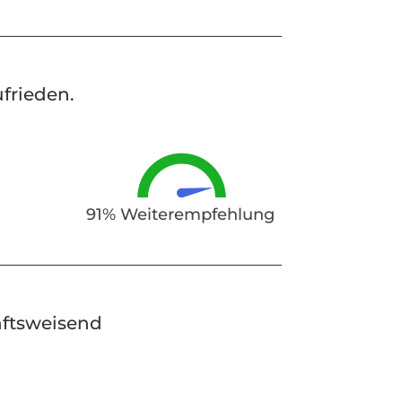
frieden.
t
91% Weiterempfehlung
nftsweisend