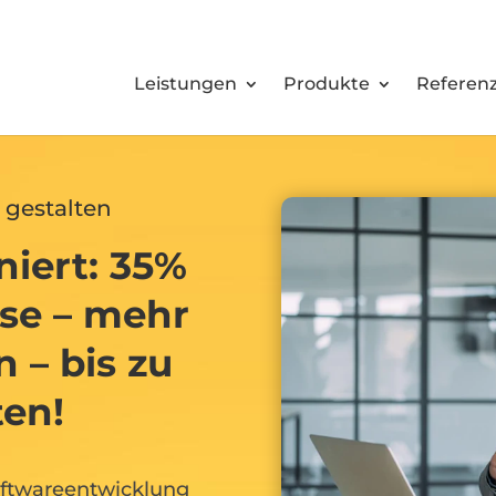
Leistungen
Produkte
Referen
 gestalten
niert: 35%
sse – mehr
n – bis zu
en!
ftwareentwicklung