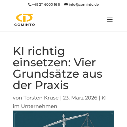
+49 211 6000 16 6
info@cominto.de
KI richtig
einsetzen: Vier
Grundsätze aus
der Praxis
von
Torsten Kruse
|
23. März 2026
|
KI
im Unternehmen