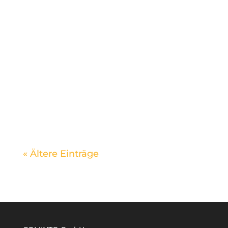
angeblich um ein Vielfaches
beschleunigt, müsste die Welt
gerade in neuen Anwendungen
ertrinken. Genau das...
« Ältere Einträge